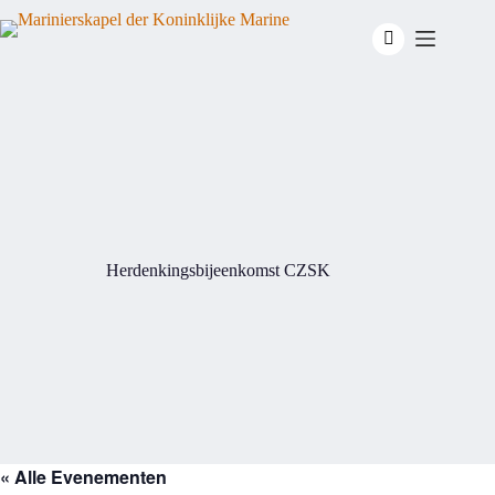
Ga
naar
de
inhoud
Herdenkingsbijeenkomst CZSK
« Alle Evenementen