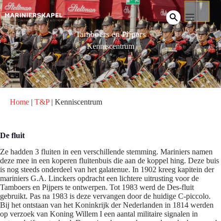
Ga
naar
de
inhoud
Tamboers en Pijpers
Kenniscentrum
Home
|
T&P
|
Kenniscentrum
De fluit
Ze hadden 3 fluiten in een verschillende stemming. Mariniers namen
deze mee in een koperen fluitenbuis die aan de koppel hing. Deze buis
is nog steeds onderdeel van het galatenue. In 1902 kreeg kapitein der
mariniers G.A. Linckers opdracht een lichtere uitrusting voor de
Tamboers en Pijpers te ontwerpen. Tot 1983 werd de Des-fluit
gebruikt. Pas na 1983 is deze vervangen door de huidige C-piccolo.
Bij het ontstaan van het Koninkrijk der Nederlanden in 1814 werden
op verzoek van Koning Willem I een aantal militaire signalen in