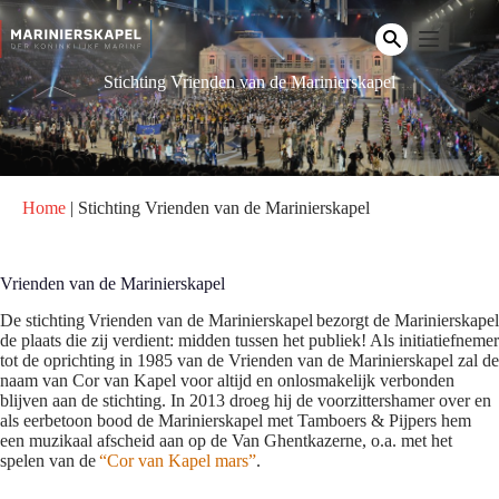
Ga
naar
de
inhoud
Stichting Vrienden van de Marinierskapel
Home
|
Stichting Vrienden van de Marinierskapel
Vrienden van de Marinierskapel
De stichting Vrienden van de Marinierskapel bezorgt de Marinierskapel
de plaats die zij verdient: midden tussen het publiek! Als initiatiefnemer
tot de oprichting in 1985 van de Vrienden van de Marinierskapel zal de
naam van Cor van Kapel voor altijd en onlosmakelijk verbonden
blijven aan de stichting. In 2013 droeg hij de voorzittershamer over en
als eerbetoon bood de Marinierskapel met Tamboers & Pijpers hem
een muzikaal afscheid aan op de Van Ghentkazerne, o.a. met het
spelen van de
“Cor van Kapel mars”
.