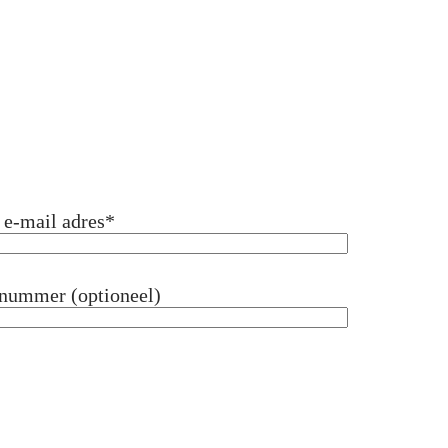
e-mail adres
*
nummer (optioneel)
MM slash DD slash JJ