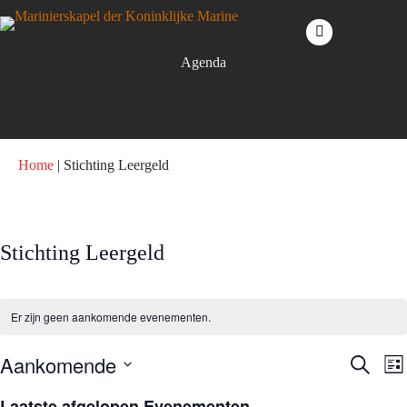
Ga
naar
de
inhoud
Agenda
Home
|
Stichting Leergeld
Stichting Leergeld
Er zijn geen aankomende evenementen.
Aankomende
E
E
Z
L
v
v
o
S
i
e
e
e
e
Laatste afgelopen Evenementen
j