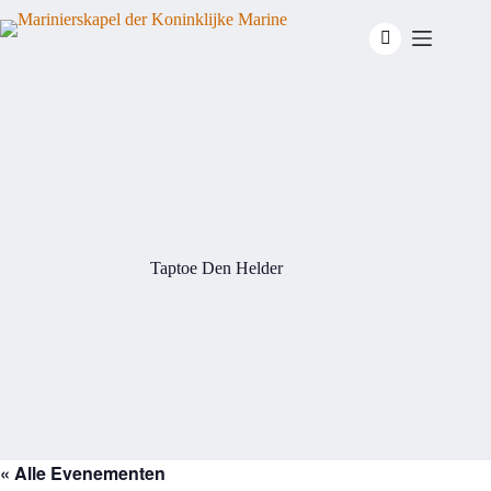
Ga
naar
de
inhoud
Taptoe Den Helder
« Alle Evenementen