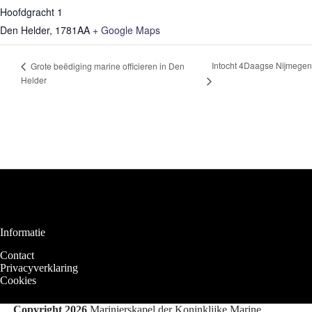
Hoofdgracht 1
Den Helder
,
1781AA
+ Google Maps
Intocht 4Daagse Nijmegen
Grote beëdiging marine officieren in Den
Helder
Informatie
Contact
Privacyverklaring
Cookies
Copyright 2026
Marinierskapel der Koninklijke Marine