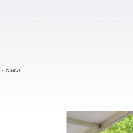
me
Agenda
Orkest
T&P
SVMK
Meer
Nieuws