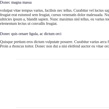
Donec magna massa
volutpat vitae tempus varius, facilisis nec tellus. Curabitur vel luctus 
feugiat erat euismod sem feugiat, cursus venenatis dolor malesuada. Null
ultricies ipsum a, blandit sapien. Nunc maximus nisl tellus, eu varius to
elementum lectus ut convallis feugiat.
Donec quis ornare ligula, ac dictum orci
Quisque pretium eros dictum vulputate posuere. Curabitur varius arcu fe
Proin a rhoncus tortor. Donec non dui a nisi eleifend auctor eu vitae or