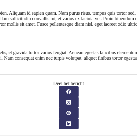
sapien. Aliquam id sapien quam. Nam purus risus, tempus quis tortor sed, 
am sollicitudin convallis mi, et varius ex lacinia vel. Proin bibendum od
rtor mollis sit amet. Fusce pellentesque diam nisl, eget laoreet odio ultr
lis, et gravida tortor varius feugiat. Aenean egestas faucibus elementu
ci. Nam consequat enim nec turpis volutpat, aliquet finibus tortor egest
Deel het bericht