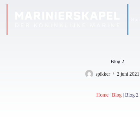
Ga
naar
de
inhoud
Ho
Blog 2
spikker
2 juni 2021
Home
|
Blog
|
Blog 2