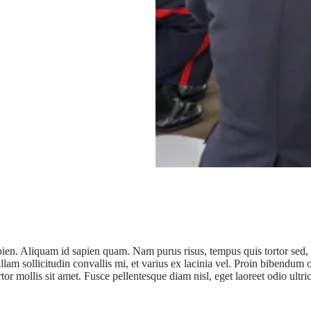
sapien. Aliquam id sapien quam. Nam purus risus, tempus quis tortor sed, 
am sollicitudin convallis mi, et varius ex lacinia vel. Proin bibendum od
rtor mollis sit amet. Fusce pellentesque diam nisl, eget laoreet odio ultr