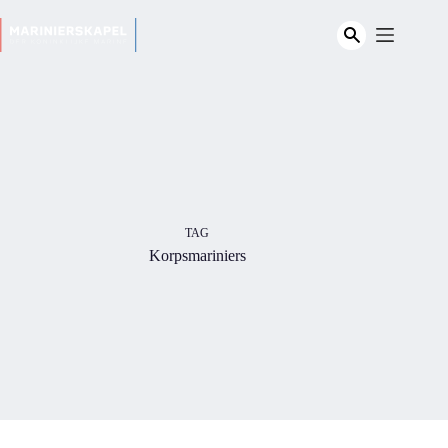
Ga
naar
de
inhoud
TAG
Korpsmariniers