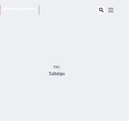
Ga
naar
de
inhoud
TAG
Tallships