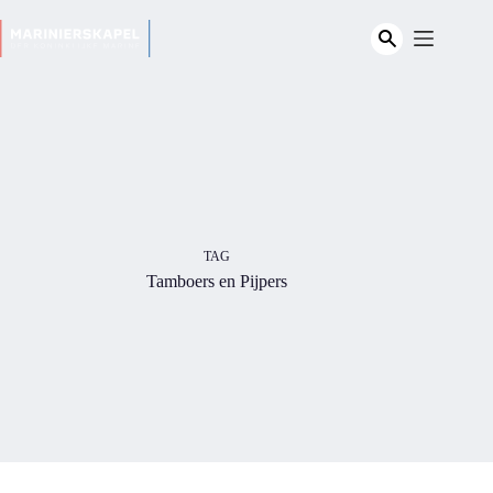
Ga
naar
de
inhoud
TAG
Tamboers en Pijpers