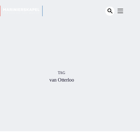
Ga
naar
de
inhoud
TAG
van Otterloo