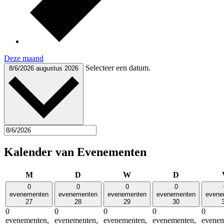
Deze maand
Selecteer een datum.
8/6/2026
augustus 2026
Kalender van Evenementen
maandag
dinsdag
woensdag
donderdag
M
D
W
D
0
0
0
0
evenementen
evenementen
evenementen
evenementen
evene
27
28
29
30
0
0
0
0
0
evenementen,
evenementen,
evenementen,
evenementen,
evenem