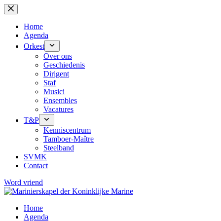
Ga
naar
de
Home
inhoud
Agenda
Orkest
Over ons
Geschiedenis
Dirigent
Staf
Musici
Ensembles
Vacatures
T&P
Kenniscentrum
Tamboer-Maître
Steelband
SVMK
Contact
Word vriend
Home
Agenda