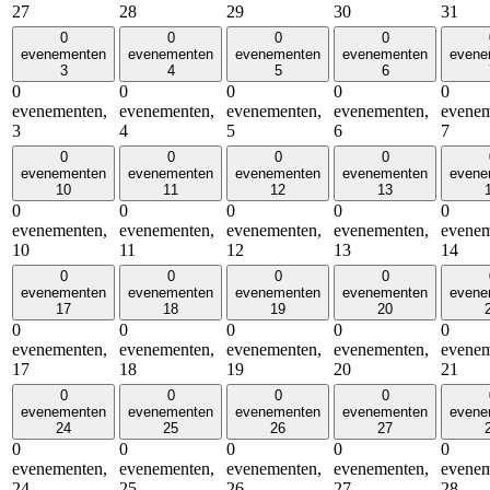
27
28
29
30
31
0
0
0
0
evenementen
evenementen
evenementen
evenementen
evene
3
4
5
6
0
0
0
0
0
evenementen,
evenementen,
evenementen,
evenementen,
evenem
3
4
5
6
7
0
0
0
0
evenementen
evenementen
evenementen
evenementen
evene
10
11
12
13
0
0
0
0
0
evenementen,
evenementen,
evenementen,
evenementen,
evenem
10
11
12
13
14
0
0
0
0
evenementen
evenementen
evenementen
evenementen
evene
17
18
19
20
0
0
0
0
0
evenementen,
evenementen,
evenementen,
evenementen,
evenem
17
18
19
20
21
0
0
0
0
evenementen
evenementen
evenementen
evenementen
evene
24
25
26
27
0
0
0
0
0
evenementen,
evenementen,
evenementen,
evenementen,
evenem
24
25
26
27
28