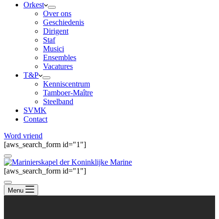
Orkest
Over ons
Geschiedenis
Dirigent
Staf
Musici
Ensembles
Vacatures
T&P
Kenniscentrum
Tamboer-Maître
Steelband
SVMK
Contact
Word vriend
[aws_search_form id="1"]
[aws_search_form id="1"]
Menu