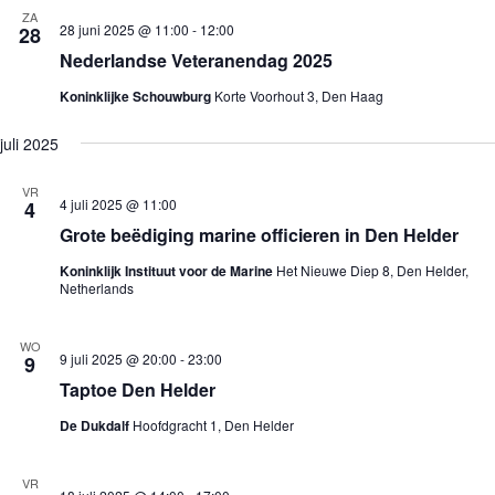
i
ZA
e
28 juni 2025 @ 11:00
-
12:00
28
Nederlandse Veteranendag 2025
Koninklijke Schouwburg
Korte Voorhout 3, Den Haag
juli 2025
VR
4 juli 2025 @ 11:00
4
Grote beëdiging marine officieren in Den Helder
Koninklijk Instituut voor de Marine
Het Nieuwe Diep 8, Den Helder,
Netherlands
WO
9 juli 2025 @ 20:00
-
23:00
9
Taptoe Den Helder
De Dukdalf
Hoofdgracht 1, Den Helder
VR