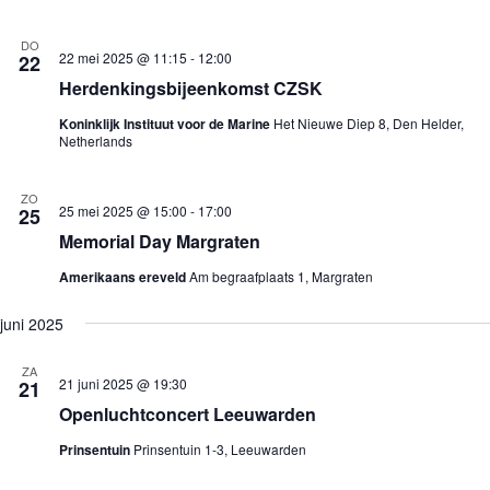
n
e
e
Z
e
e
o
r
n
DO
22 mei 2025 @ 11:15
-
12:00
22
e
g
d
a
k
a
Herdenkingsbijeenkomst CZSK
t
e
v
u
n
e
Koninklijk Instituut voor de Marine
Het Nieuwe Diep 8, Den Helder,
m
Netherlands
e
n
.
n
n
w
a
ZO
e
v
25 mei 2025 @ 15:00
-
17:00
25
e
i
Memorial Day Margraten
r
g
g
a
Amerikaans ereveld
Am begraafplaats 1, Margraten
e
t
v
i
e
e
juni 2025
n
n
ZA
a
21 juni 2025 @ 19:30
21
v
Openluchtconcert Leeuwarden
i
g
Prinsentuin
Prinsentuin 1-3, Leeuwarden
a
t