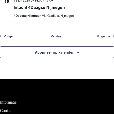
18 juli 2025 @ 14:00
-
17:00
18
Intocht 4Daagse Nijmegen
4Daagse Nijmegen
Via Gladiola, Nijmegen
Evenementen
Ev
Vorige
Vandaag
Volgende
Abonneer op kalender
Informatie
Contact